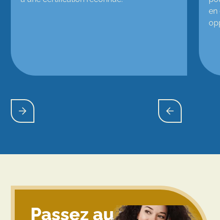
en 
op
Passez au niveau