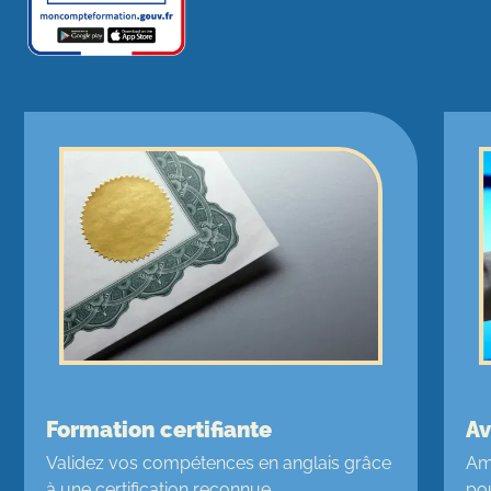
Formation certifiante
Av
Validez vos compétences en anglais grâce
Am
à une certification reconnue.
po