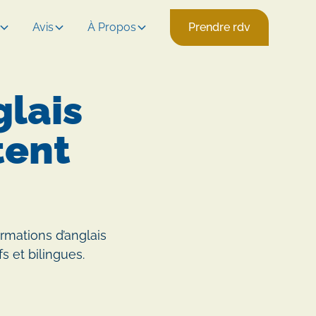
Avis
À Propos
Prendre rdv
glais
tent
ormations d’anglais
s et bilingues.