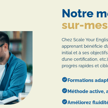
Notre m
sur-mes
Chez Scale Your Engli
apprenant bénéficie d
initial et à ses object
d’une certification, et
progrès rapides et cibl
Formations adapt
Méthode active, a
Améliorez fluidit