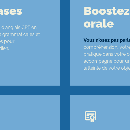
ases
Boostez
orale
 d'anglais CPF en
s grammaticales et
Vous n’osez pas parle
es pour
compréhension, votre a
ien.
pratique dans votre c
accompagne pour une
l’atteinte de votre obj