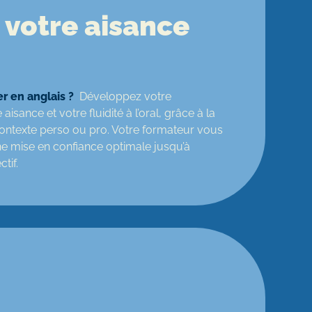
 votre aisance
r en anglais ?
Développez votre
isance et votre fluidité à l’oral, grâce à la
ontexte perso ou pro. Votre formateur vous
 mise en confiance optimale jusqu’à
ectif.