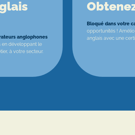
glais
Obtenez
Bloqué dans votre ca
opportunités ! Améli
orateurs anglophones
anglais avec une certif
 en développant le
ier, à votre secteur.