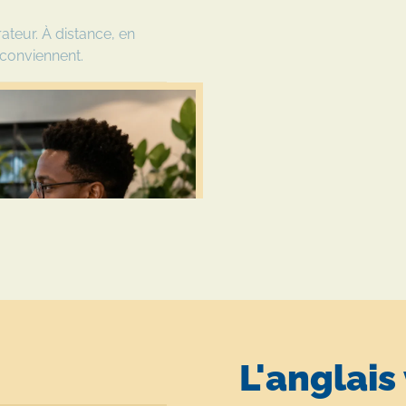
ateur. À distance, en
 conviennent.
L'anglais