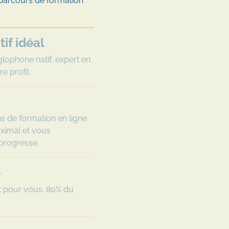
 parcours de formation
if idéal
lophone natif, expert en
e profil.
ns de formation en ligne
aximal et vous
 progresse.
e
it pour vous. 80% du