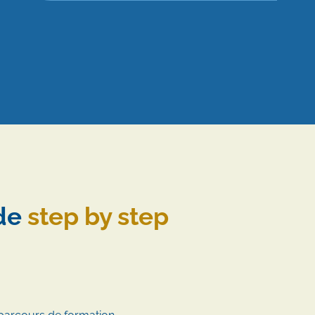
ode
step by step