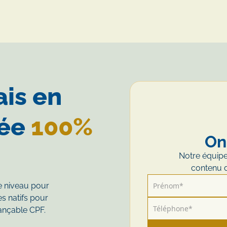
ais en
sée
100%
On
Notre équipe
contenu d
re niveau pour
s natifs pour
nançable CPF.