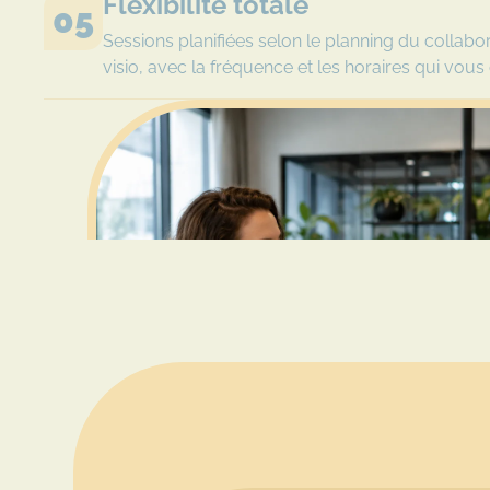
Flexibilité totale
05
Sessions planifiées selon le planning du collabor
visio, avec la fréquence et les horaires qui vous